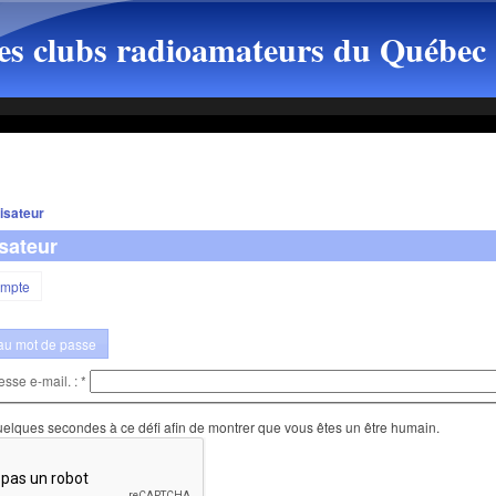
es clubs radioamateurs du Québec
isateur
isateur
ompte
u mot de passe
esse e-mail. :
*
elques secondes à ce défi afin de montrer que vous êtes un être humain.