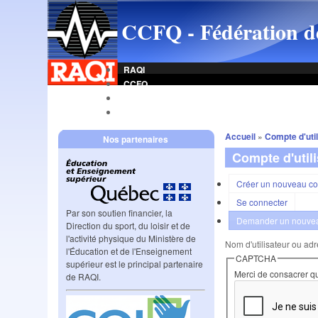
CCFQ - Fédération d
RAQI
CCFQ
Indicatif
Radar CCFQ
Accueil
»
Compte d'util
Nos partenaires
Compte d'util
Créer un nouveau c
Se connecter
Par son soutien financier, la
Demander un nouvea
Direction du sport, du loisir et de
l'activité physique du Ministère de
Nom d'utilisateur ou adr
l'Éducation et de l'Enseignement
CAPTCHA
supérieur est le principal partenaire
Merci de consacrer qu
de RAQI.